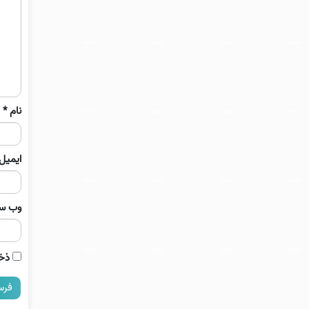
نام
*
ایمیل
وب‌ س
ذخی