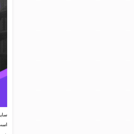
سای
است