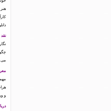
خودب
هنرم
کارآ
دانل
نقد
نگار
چگون
می‌ 
معر
مهم‌
هرات
و وی
دربا