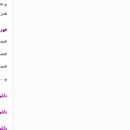
و تح
هنری
فهرس
فصل 
فصل 
فصل 
و….
دانل
دانل
دانل