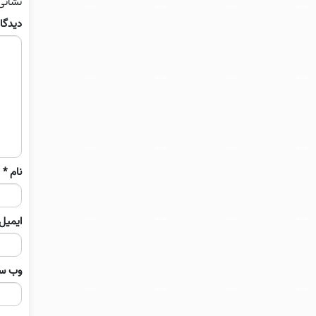
نشانی
دیدگا
نام
*
ایمیل
وب‌ س