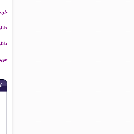
خرید
دانل
دانلود pdf کتاب مردی در ق
حرید
ک