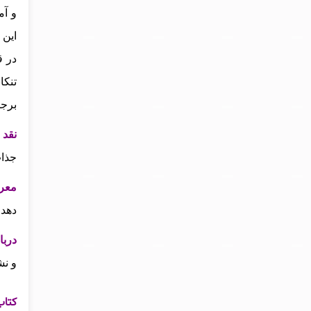
و آم
در ق
تنکا
برجس
نقد 
جذاب
معرف
دهد 
دربا
و نش
کتاب