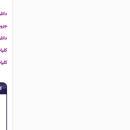
دانل
جزوه
دانل
کلیا
کلیا
ک