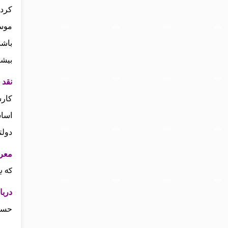
کرده
موسس
باشد
بیشت
نقد 
کارش
اساس
دولت
معرف
که ب
دربا
حساب