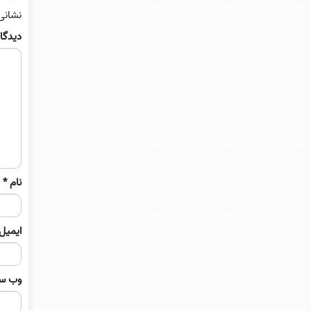
نشانی
دیدگا
نام
*
ایمیل
وب‌ س