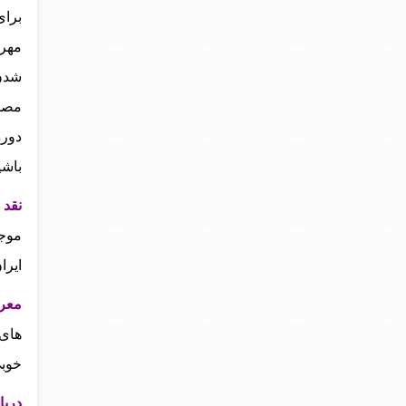
برای
مهرآ
شدن
مصدق
دوره
باشی
نقد 
موجو
ایرا
معرف
های 
خوب
دربا