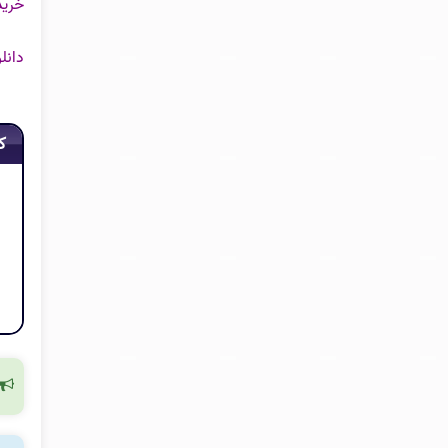
خرید
دانل
ک