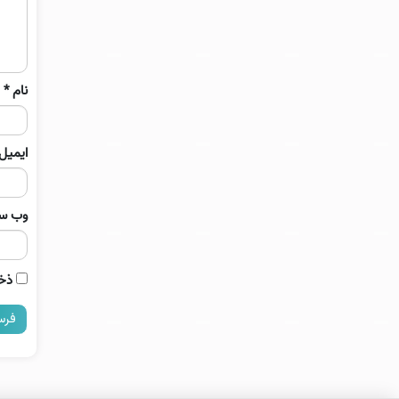
نام
*
ایمیل
وب‌ س
ذخی