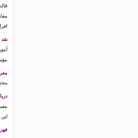
مفاه
افزا
نقد و
آموز
مؤس
معرفی 
مختل
درباره
مفید
این 
فهرست