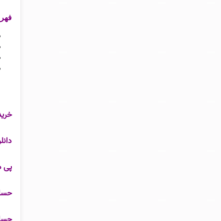
فهرست م
خرید
دانلود pdf کتاب حسابداری مالیاتی با رویکرد
پی دی 
حساب
حسابداری 