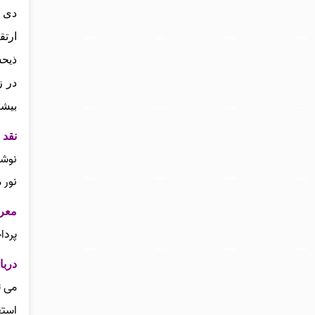
دی ا
ارتق
ذیحس
در ز
بیشت
نقد و ب
نوشت
نور 
معرفی ک
پردا
درباره ک
می‌ 
استف