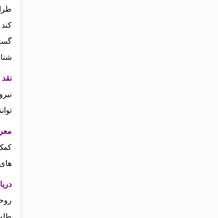
طراح
کند 
گستر
شناخ
نقد 
نیرو
توان
معر
کمک 
های 
درب
روحا
طلب 