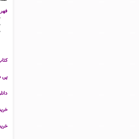
فهر
کتاب
پی د
دانل
خرید
خرید