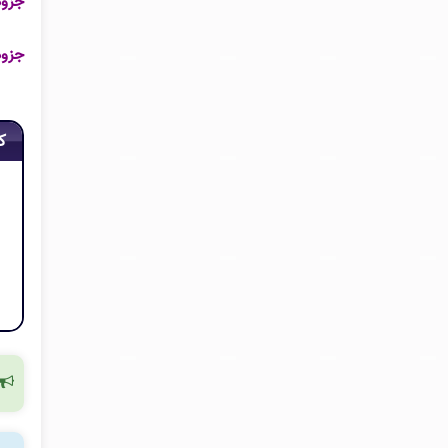
جزوه
جزوه
ک