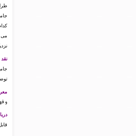
طراح
جامع
کدام
می‌ 
نزدی
نقد و
جامع
توضی
معرفی
و فه
دربار
قابل