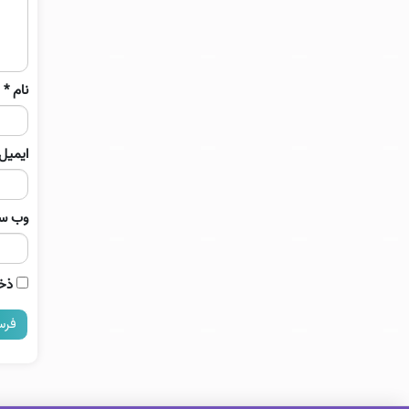
نام
*
ایمیل
وب‌ س
ذخی