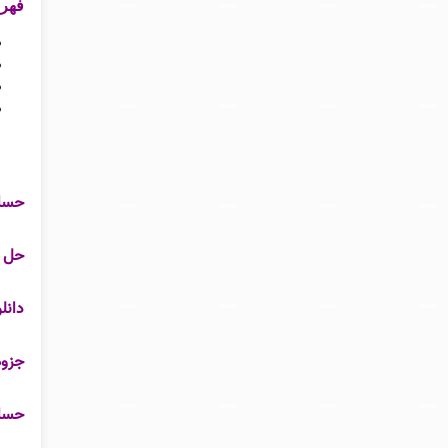
فهرست
حسابداری
حل الم
دانلود
جزوه
حسابداری