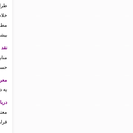
طراح
خلاص
مطال
بیشت
نقد و
مناب
حساب
معرفی
به د
دربار
معتب
قرار