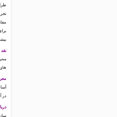
طراح
تجرب
مفاه
برای
بیشت
نقد 
محبو
های 
معر
آسان
در آ
دربا
ساز