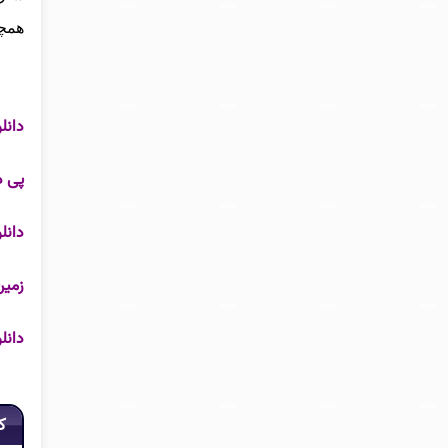
همچن
دانلو
پی د
دانل
زمین
دانل
ک